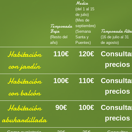
Media
(
del 1 al 15
de julio
)
(
Mes de
Temporada
septiembre
)
Baja
Temporada Alta
(
Semana
(
Resto del
Santa y
(
16 de julio al 31
año
)
Puentes
)
de agosto
)
Habitación
110€
120€
Consulta
precios
con jardín
Habitación
100€
110€
Consulta
precios
con balcón
Habitación
90€
100€
Consulta
precios
abuhardillada