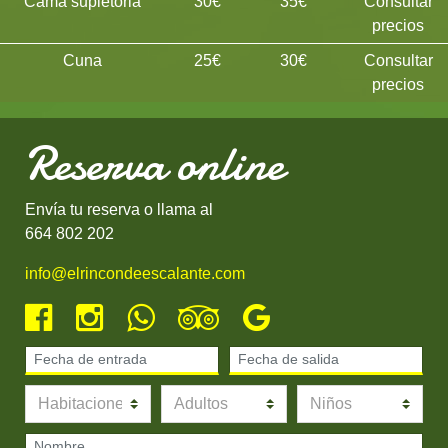
Cama supletoria
30€
35€
Consultar
precios
Cuna
25€
30€
Consultar
precios
Reserva online
Envía tu reserva o llama al
664 802 202
info@elrincondeescalante.com