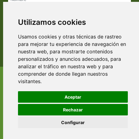
Utilizamos cookies
Usamos cookies y otras técnicas de rastreo
para mejorar tu experiencia de navegación en
Política de cancelaciones
nuestra web, para mostrarte contenidos
Enviar reserva
personalizados y anuncios adecuados, para
analizar el tráfico en nuestra web y para
comprender de donde llegan nuestros
EL RINCÓN DE ESCALANTE
visitantes.
La casa
-
Habitaciones
-
Entorno
Aviso legal
-
Política de cookies
-
Política de privacidad
Aceptar
TARIFAS
Correo electrónico
- 664 802 202
Rechazar
LOCALIZACION
Barrio de Baranda, 2. Escalante. CANTABRIA
Enlaces
Configurar